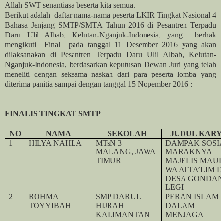
Allah SWT senantiasa beserta kita semua.
Berikut adalah
daftar nama-nama peserta LKIR Tingkat Nasional 4
Bahasa Jenjang SMTP/SMTA Tahun 2016 di Pesantren Terpadu
Daru Ulil Albab, Kelutan-Nganjuk-Indonesia, yang
berhak
mengikuti
Final
pada tanggal 11 Desember 2016 yang akan
dilaksanakan di Pesantren Terpadu Daru Ulil Albab, Kelutan-
Nganjuk-Indonesia, berdasarkan keputusan Dewan Juri yang telah
meneliti dengan seksama naskah dari para peserta lomba yang
diterima panitia sampai dengan tanggal 15 Nopember 2016 :
FINALIS TINGKAT SMTP
NO
NAMA
SEKOLAH
JUDUL KAR
1
HILYA NAHLA
MTsN 3
DAMPAK SOSI
MALANG, JAWA
MARAKNYA
TIMUR
MAJELIS MAU
WA ATTA’LIM D
DESA GONDA
LEGI
2
ROHMA
SMP DARUL
PERAN ISLAM
TOYYIBAH
HIJRAH
DALAM
KALIMANTAN
MENJAGA