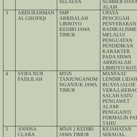
SELATAN
SUMBER DAY
ALAM
3
ABDURAHMAN
SMP
UPAYA
AL GHOFIQI
ARRISALAH
PENCEGAH
LIRBOYO
PENYEBARAN
KEDIRI JAWA
RADIKALISME
TIMUR
MELALUI
PENGUATAN
PENDIDIKAN
KARAKTER
PADA SISWA
ARRISALAH
LIRBOYO KOT
4
SYIFA NUR
MTsN
MANFAAT
FADLILAH
TANJUNGANOM
LENDIR LIDA
NGANJUK JAWA
BUAYA (ALOE
TIMUR
VERA,L)SEBA
SALAH SATU
PENGAWET
ALAMI
PENGGANTI
FORMALIN PA
TAHU
5
ANNISA
MTsN 2 KEDIRI
KEJAHATAN
CLARA
JAWA TIMUR
SEKSUAL