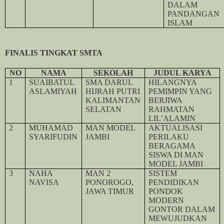
DALAM
PANDANGAN
ISLAM
FINALIS TINGKAT SMTA
NO
NAMA
SEKOLAH
JUDUL KARYA
1
SUAIBATUL
SMA DARUL
HILANGNYA
ASLAMIYAH
HIJRAH PUTRI
PEMIMPIN YANG
KALIMANTAN
BERJIWA
SELATAN
RAHMATAN
LIL’ALAMIN
2
MUHAMAD
MAN MODEL
AKTUALISASI
SYARIFUDIN
JAMBI
PERILAKU
BERAGAMA
SISWA DI MAN
MODEL JAMBI
3
NAHA
MAN 2
SISTEM
NAVISA
PONOROGO,
PENDIDIKAN
JAWA TIMUR
PONDOK
MODERN
GONTOR DALAM
MEWUJUDKAN