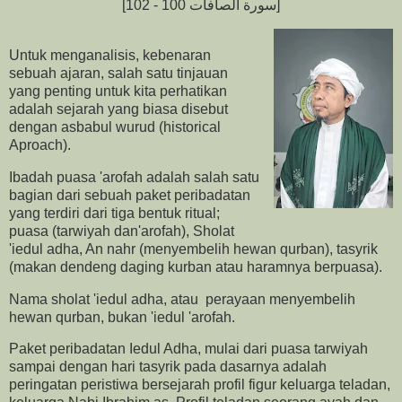
[سورة الصافات 100 - 102]
Untuk menganalisis, kebenaran
sebuah ajaran, salah satu tinjauan
yang penting untuk kita perhatikan
adalah sejarah yang biasa disebut
dengan asbabul wurud (historical
Aproach).
Ibadah puasa 'arofah adalah salah satu
bagian dari sebuah paket peribadatan
yang terdiri dari tiga bentuk ritual;
puasa (tarwiyah dan'arofah), Sholat
'iedul adha, An nahr (menyembelih hewan qurban), tasyrik
(makan dendeng daging kurban atau haramnya berpuasa).
Nama sholat 'iedul adha, atau perayaan menyembelih
hewan qurban, bukan 'iedul 'arofah.
Paket peribadatan Iedul Adha, mulai dari puasa tarwiyah
sampai dengan hari tasyrik pada dasarnya adalah
peringatan peristiwa bersejarah profil figur keluarga teladan,