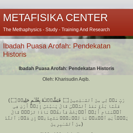
METAFISIKA CENTER
The Methaphysics - Study - Training And Research
Ibadah Puasa Arofah: Pendekatan
Historis
Ibadah Puasa Arofah: Pendekatan Historis
Oleh: Kharisudin Aqib.
(رَبِّ هَبۡ لِی مِنَ ٱلصَّـٰلِحِینَ ۝ فَبَشَّرۡنَـٰهُ بِغُلَـٰمٍ حَلِیمࣲ ۝
فَلَمَّا بَلَغَ مَعَهُ ٱلسَّعۡیَ قَالَ یَـٰبُنَیَّ إِنِّیۤ أَرَىٰ فِی
ٱلۡمَنَامِ أَنِّیۤ أَذۡبَحُكَ فَٱنظُرۡ مَاذَا تَرَىٰۚ قَالَ
یَـٰۤأَبَتِ ٱفۡعَلۡ مَا تُؤۡمَرُۖ سَتَجِدُنِیۤ إِن شَاۤءَ ٱللَّهُ
مِنَ ٱلصَّـٰبِرِینَ)