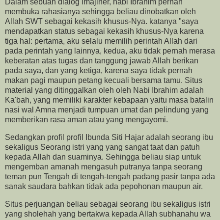
Dalam sebuah dialog imajiner, nabi Ibrahim pernah
membuka rahasianya sehingga beliau dinobatkan oleh
Allah SWT sebagai kekasih khusus-Nya. katanya "saya
mendapatkan status sebagai kekasih khusus-Nya karena
tiga hal: pertama, aku selalu memilih perintah Allah dari
pada perintah yang lainnya, kedua, aku tidak pernah merasa
keberatan atas tugas dan tanggung jawab Allah berikan
pada saya, dan yang ketiga, karena saya tidak pernah
makan pagi maupun petang kecuali bersama tamu. Situs
material yang ditinggalkan oleh oleh Nabi Ibrahim adalah
Ka'bah, yang memiliki karakter kebapaan yaitu masa batalin
nasi wal Amna menjadi tumpuan umat dan pelindung yang
memberikan rasa aman atau yang mengayomi.
Sedangkan profil profil Ibunda Siti Hajar adalah seorang ibu
sekaligus Seorang istri yang yang sangat taat dan patuh
kepada Allah dan suaminya. Sehingga beliau siap untuk
mengemban amanah mengasuh putranya tanpa seorang
teman pun Tengah di tengah-tengah padang pasir tanpa ada
sanak saudara bahkan tidak ada pepohonan maupun air.
Situs perjuangan beliau sebagai seorang ibu sekaligus istri
yang sholehah yang bertakwa kepada Allah subhanahu wa