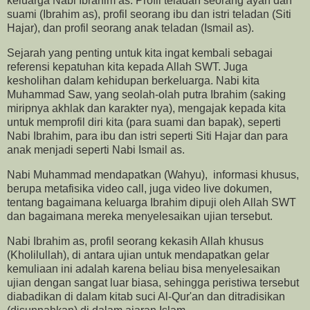
keluarga Nabi Ibrahim as. Profil teladan seorang ayah dan
suami (Ibrahim as), profil seorang ibu dan istri teladan (Siti
Hajar), dan profil seorang anak teladan (Ismail as).
Sejarah yang penting untuk kita ingat kembali sebagai
referensi kepatuhan kita kepada Allah SWT. Juga
kesholihan dalam kehidupan berkeluarga. Nabi kita
Muhammad Saw, yang seolah-olah putra Ibrahim (saking
miripnya akhlak dan karakter nya), mengajak kepada kita
untuk memprofil diri kita (para suami dan bapak), seperti
Nabi Ibrahim, para ibu dan istri seperti Siti Hajar dan para
anak menjadi seperti Nabi Ismail as.
Nabi Muhammad mendapatkan (Wahyu), informasi khusus,
berupa metafisika video call, juga video live dokumen,
tentang bagaimana keluarga Ibrahim dipuji oleh Allah SWT
dan bagaimana mereka menyelesaikan ujian tersebut.
Nabi Ibrahim as, profil seorang kekasih Allah khusus
(Kholilullah), di antara ujian untuk mendapatkan gelar
kemuliaan ini adalah karena beliau bisa menyelesaikan
ujian dengan sangat luar biasa, sehingga peristiwa tersebut
diabadikan di dalam kitab suci Al-Qur'an dan ditradisikan