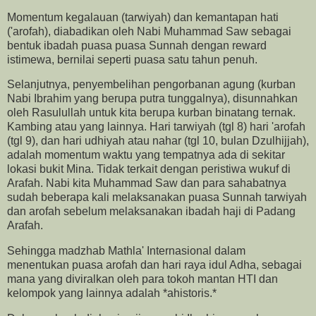
Momentum kegalauan (tarwiyah) dan kemantapan hati
('arofah), diabadikan oleh Nabi Muhammad Saw sebagai
bentuk ibadah puasa puasa Sunnah dengan reward
istimewa, bernilai seperti puasa satu tahun penuh.
Selanjutnya, penyembelihan pengorbanan agung (kurban
Nabi Ibrahim yang berupa putra tunggalnya), disunnahkan
oleh Rasulullah untuk kita berupa kurban binatang ternak.
Kambing atau yang lainnya. Hari tarwiyah (tgl 8) hari 'arofah
(tgl 9), dan hari udhiyah atau nahar (tgl 10, bulan Dzulhijjah),
adalah momentum waktu yang tempatnya ada di sekitar
lokasi bukit Mina. Tidak terkait dengan peristiwa wukuf di
Arafah. Nabi kita Muhammad Saw dan para sahabatnya
sudah beberapa kali melaksanakan puasa Sunnah tarwiyah
dan arofah sebelum melaksanakan ibadah haji di Padang
Arafah.
Sehingga madzhab Mathla' Internasional dalam
menentukan puasa arofah dan hari raya idul Adha, sebagai
mana yang diviralkan oleh para tokoh mantan HTI dan
kelompok yang lainnya adalah *ahistoris.*