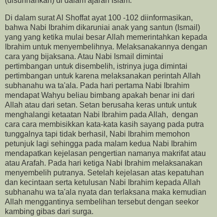
(disunnahkan) di dalam ajaran Islam.
Di dalam surat Al Shoffat ayat 100 -102 diinformasikan,
bahwa Nabi Ibrahim dikaruniai anak yang santun (Ismail)
yang yang ketika mulai besar Allah memerintahkan kepada
Ibrahim untuk menyembelihnya. Melaksanakannya dengan
cara yang bijaksana. Atau Nabi Ismail dimintai
pertimbangan untuk disembelih, istrinya juga dimintai
pertimbangan untuk karena melaksanakan perintah Allah
subhanahu wa ta'ala. Pada hari pertama Nabi Ibrahim
mendapat Wahyu beliau bimbang apakah benar ini dari
Allah atau dari setan. Setan berusaha keras untuk untuk
menghalangi ketaatan Nabi Ibrahim pada Allah, dengan
cara cara membisikkan kata-kata kasih sayang pada putra
tunggalnya tapi tidak berhasil, Nabi Ibrahim memohon
petunjuk lagi sehingga pada malam kedua Nabi Ibrahim
mendapatkan kejelasan pengertian namanya makrifat atau
atau Arafah. Pada hari ketiga Nabi Ibrahim melaksanakan
menyembelih putranya. Setelah kejelasan atas kepatuhan
dan kecintaan serta ketulusan Nabi Ibrahim kepada Allah
subhanahu wa ta'ala nyata dan terlaksana maka kemudian
Allah menggantinya sembelihan tersebut dengan seekor
kambing gibas dari surga.