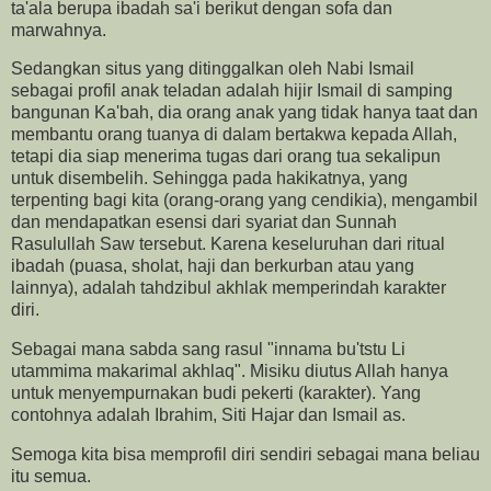
ta'ala berupa ibadah sa'i berikut dengan sofa dan
marwahnya.
Sedangkan situs yang ditinggalkan oleh Nabi Ismail
sebagai profil anak teladan adalah hijir Ismail di samping
bangunan Ka'bah, dia orang anak yang tidak hanya taat dan
membantu orang tuanya di dalam bertakwa kepada Allah,
tetapi dia siap menerima tugas dari orang tua sekalipun
untuk disembelih. Sehingga pada hakikatnya, yang
terpenting bagi kita (orang-orang yang cendikia), mengambil
dan mendapatkan esensi dari syariat dan Sunnah
Rasulullah Saw tersebut. Karena keseluruhan dari ritual
ibadah (puasa, sholat, haji dan berkurban atau yang
lainnya), adalah tahdzibul akhlak memperindah karakter
diri.
Sebagai mana sabda sang rasul "innama bu'tstu Li
utammima makarimal akhlaq". Misiku diutus Allah hanya
untuk menyempurnakan budi pekerti (karakter). Yang
contohnya adalah Ibrahim, Siti Hajar dan Ismail as.
Semoga kita bisa memprofil diri sendiri sebagai mana beliau
itu semua.