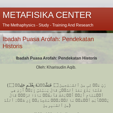
METAFISIKA CENTER
The Methaphysics - Study - Training And Research
Ibadah Puasa Arofah: Pendekatan
Historis
Ibadah Puasa Arofah: Pendekatan Historis
Oleh: Kharisudin Aqib.
(رَبِّ هَبۡ لِی مِنَ ٱلصَّـٰلِحِینَ ۝ فَبَشَّرۡنَـٰهُ بِغُلَـٰمٍ حَلِیمࣲ ۝
فَلَمَّا بَلَغَ مَعَهُ ٱلسَّعۡیَ قَالَ یَـٰبُنَیَّ إِنِّیۤ أَرَىٰ فِی
ٱلۡمَنَامِ أَنِّیۤ أَذۡبَحُكَ فَٱنظُرۡ مَاذَا تَرَىٰۚ قَالَ
یَـٰۤأَبَتِ ٱفۡعَلۡ مَا تُؤۡمَرُۖ سَتَجِدُنِیۤ إِن شَاۤءَ ٱللَّهُ
مِنَ ٱلصَّـٰبِرِینَ)