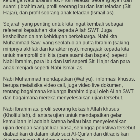
keluarga Nabi Ibrahim as. Profil teladan seorang ayah dan
suami (Ibrahim as), profil seorang ibu dan istri teladan (Siti
Hajar), dan profil seorang anak teladan (Ismail as).
Sejarah yang penting untuk kita ingat kembali sebagai
referensi kepatuhan kita kepada Allah SWT. Juga
kesholihan dalam kehidupan berkeluarga. Nabi kita
Muhammad Saw, yang seolah-olah putra Ibrahim (saking
miripnya akhlak dan karakter nya), mengajak kepada kita
untuk memprofil diri kita (para suami dan bapak), seperti
Nabi Ibrahim, para ibu dan istri seperti Siti Hajar dan para
anak menjadi seperti Nabi Ismail as.
Nabi Muhammad mendapatkan (Wahyu), informasi khusus,
berupa metafisika video call, juga video live dokumen,
tentang bagaimana keluarga Ibrahim dipuji oleh Allah SWT
dan bagaimana mereka menyelesaikan ujian tersebut.
Nabi Ibrahim as, profil seorang kekasih Allah khusus
(Kholilullah), di antara ujian untuk mendapatkan gelar
kemuliaan ini adalah karena beliau bisa menyelesaikan
ujian dengan sangat luar biasa, sehingga peristiwa tersebut
diabadikan di dalam kitab suci Al-Qur'an dan ditradisikan