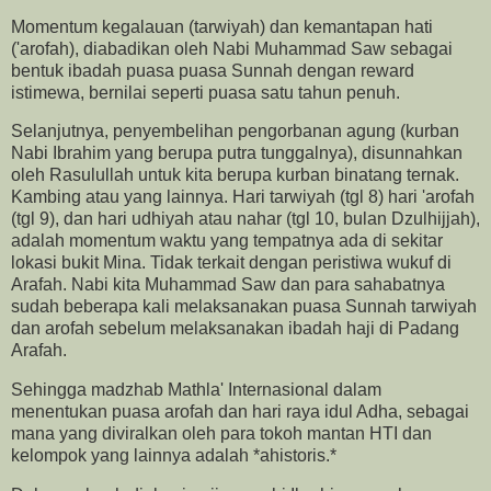
Momentum kegalauan (tarwiyah) dan kemantapan hati
('arofah), diabadikan oleh Nabi Muhammad Saw sebagai
bentuk ibadah puasa puasa Sunnah dengan reward
istimewa, bernilai seperti puasa satu tahun penuh.
Selanjutnya, penyembelihan pengorbanan agung (kurban
Nabi Ibrahim yang berupa putra tunggalnya), disunnahkan
oleh Rasulullah untuk kita berupa kurban binatang ternak.
Kambing atau yang lainnya. Hari tarwiyah (tgl 8) hari 'arofah
(tgl 9), dan hari udhiyah atau nahar (tgl 10, bulan Dzulhijjah),
adalah momentum waktu yang tempatnya ada di sekitar
lokasi bukit Mina. Tidak terkait dengan peristiwa wukuf di
Arafah. Nabi kita Muhammad Saw dan para sahabatnya
sudah beberapa kali melaksanakan puasa Sunnah tarwiyah
dan arofah sebelum melaksanakan ibadah haji di Padang
Arafah.
Sehingga madzhab Mathla' Internasional dalam
menentukan puasa arofah dan hari raya idul Adha, sebagai
mana yang diviralkan oleh para tokoh mantan HTI dan
kelompok yang lainnya adalah *ahistoris.*