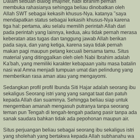
Dalam sebuah dialog imajiner, nabi Ibrahim pernah
membuka rahasianya sehingga beliau dinobatkan oleh
Allah SWT sebagai kekasih khusus-Nya. katanya "saya
mendapatkan status sebagai kekasih khusus-Nya karena
tiga hal: pertama, aku selalu memilih perintah Allah dari
pada perintah yang lainnya, kedua, aku tidak pernah merasa
keberatan atas tugas dan tanggung jawab Allah berikan
pada saya, dan yang ketiga, karena saya tidak pernah
makan pagi maupun petang kecuali bersama tamu. Situs
material yang ditinggalkan oleh oleh Nabi Ibrahim adalah
Ka'bah, yang memiliki karakter kebapaan yaitu masa batalin
nasi wal Amna menjadi tumpuan umat dan pelindung yang
memberikan rasa aman atau yang mengayomi.
Sedangkan profil profil Ibunda Siti Hajar adalah seorang ibu
sekaligus Seorang istri yang yang sangat taat dan patuh
kepada Allah dan suaminya. Sehingga beliau siap untuk
mengemban amanah mengasuh putranya tanpa seorang
teman pun Tengah di tengah-tengah padang pasir tanpa ada
sanak saudara bahkan tidak ada pepohonan maupun air.
Situs perjuangan beliau sebagai seorang ibu sekaligus istri
yang sholehah yang bertakwa kepada Allah subhanahu wa