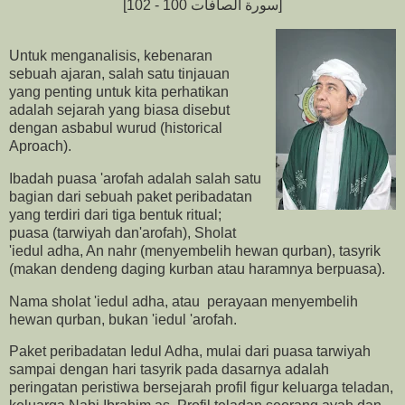
[سورة الصافات 100 - 102]
Untuk menganalisis, kebenaran
sebuah ajaran, salah satu tinjauan
yang penting untuk kita perhatikan
adalah sejarah yang biasa disebut
dengan asbabul wurud (historical
Aproach).
Ibadah puasa 'arofah adalah salah satu
bagian dari sebuah paket peribadatan
yang terdiri dari tiga bentuk ritual;
puasa (tarwiyah dan'arofah), Sholat
'iedul adha, An nahr (menyembelih hewan qurban), tasyrik
(makan dendeng daging kurban atau haramnya berpuasa).
Nama sholat 'iedul adha, atau perayaan menyembelih
hewan qurban, bukan 'iedul 'arofah.
Paket peribadatan Iedul Adha, mulai dari puasa tarwiyah
sampai dengan hari tasyrik pada dasarnya adalah
peringatan peristiwa bersejarah profil figur keluarga teladan,