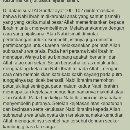
(disunnahkan) di dalam ajaran Islam.
Di dalam surat Al Shoffat ayat 100 -102 diinformasikan,
bahwa Nabi Ibrahim dikaruniai anak yang santun (Ismail)
yang yang ketika mulai besar Allah memerintahkan kepada
Ibrahim untuk menyembelihnya. Melaksanakannya dengan
cara yang bijaksana. Atau Nabi Ismail dimintai
pertimbangan untuk disembelih, istrinya juga dimintai
pertimbangan untuk karena melaksanakan perintah Allah
subhanahu wa ta'ala. Pada hari pertama Nabi Ibrahim
mendapat Wahyu beliau bimbang apakah benar ini dari
Allah atau dari setan. Setan berusaha keras untuk untuk
menghalangi ketaatan Nabi Ibrahim pada Allah, dengan
cara cara membisikkan kata-kata kasih sayang pada putra
tunggalnya tapi tidak berhasil, Nabi Ibrahim memohon
petunjuk lagi sehingga pada malam kedua Nabi Ibrahim
mendapatkan kejelasan pengertian namanya makrifat atau
atau Arafah. Pada hari ketiga Nabi Ibrahim melaksanakan
menyembelih putranya. Setelah kejelasan atas kepatuhan
dan kecintaan serta ketulusan Nabi Ibrahim kepada Allah
subhanahu wa ta'ala nyata dan terlaksana maka kemudian
Allah menggantinya sembelihan tersebut dengan seekor
kambing gibas dari surga.