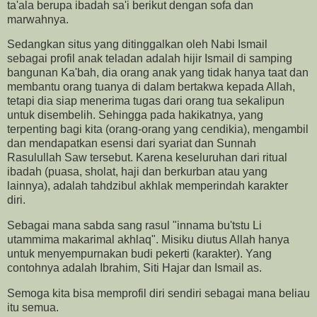
ta'ala berupa ibadah sa'i berikut dengan sofa dan
marwahnya.
Sedangkan situs yang ditinggalkan oleh Nabi Ismail
sebagai profil anak teladan adalah hijir Ismail di samping
bangunan Ka'bah, dia orang anak yang tidak hanya taat dan
membantu orang tuanya di dalam bertakwa kepada Allah,
tetapi dia siap menerima tugas dari orang tua sekalipun
untuk disembelih. Sehingga pada hakikatnya, yang
terpenting bagi kita (orang-orang yang cendikia), mengambil
dan mendapatkan esensi dari syariat dan Sunnah
Rasulullah Saw tersebut. Karena keseluruhan dari ritual
ibadah (puasa, sholat, haji dan berkurban atau yang
lainnya), adalah tahdzibul akhlak memperindah karakter
diri.
Sebagai mana sabda sang rasul "innama bu'tstu Li
utammima makarimal akhlaq". Misiku diutus Allah hanya
untuk menyempurnakan budi pekerti (karakter). Yang
contohnya adalah Ibrahim, Siti Hajar dan Ismail as.
Semoga kita bisa memprofil diri sendiri sebagai mana beliau
itu semua.