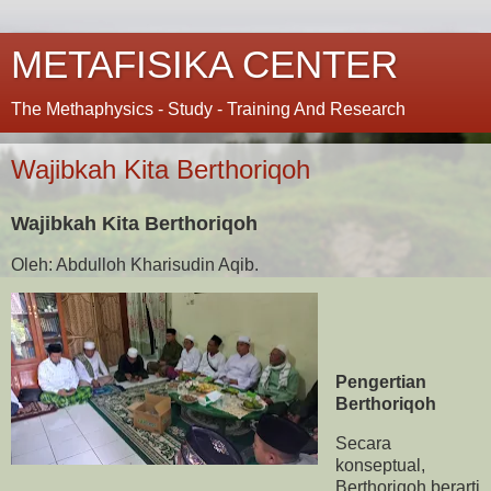
METAFISIKA CENTER
The Methaphysics - Study - Training And Research
Wajibkah Kita Berthoriqoh
Wajibkah Kita Berthoriqoh
Oleh: Abdulloh Kharisudin Aqib.
Pengertian
Berthoriqoh
Secara
konseptual,
Berthoriqoh berarti