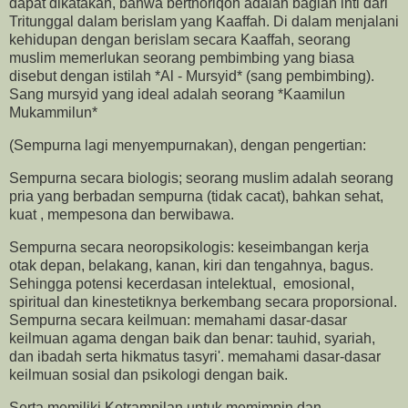
dapat dikatakan, bahwa berthoriqoh adalah bagian inti dari
Tritunggal dalam berislam yang Kaaffah. Di dalam menjalani
kehidupan dengan berislam secara Kaaffah, seorang
muslim memerlukan seorang pembimbing yang biasa
disebut dengan istilah *Al - Mursyid* (sang pembimbing).
Sang mursyid yang ideal adalah seorang *Kaamilun
Mukammilun*
(Sempurna lagi menyempurnakan), dengan pengertian:
Sempurna secara biologis; seorang muslim adalah seorang
pria yang berbadan sempurna (tidak cacat), bahkan sehat,
kuat , mempesona dan berwibawa.
Sempurna secara neoropsikologis: keseimbangan kerja
otak depan, belakang, kanan, kiri dan tengahnya, bagus.
Sehingga potensi kecerdasan intelektual, emosional,
spiritual dan kinestetiknya berkembang secara proporsional.
Sempurna secara keilmuan: memahami dasar-dasar
keilmuan agama dengan baik dan benar: tauhid, syariah,
dan ibadah serta hikmatus tasyri'. memahami dasar-dasar
keilmuan sosial dan psikologi dengan baik.
Serta memiliki Ketrampilan untuk memimpin dan