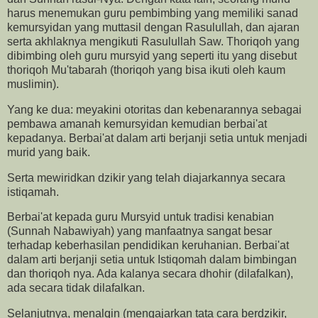
harus menemukan guru pembimbing yang memiliki sanad
kemursyidan yang muttasil dengan Rasulullah, dan ajaran
serta akhlaknya mengikuti Rasulullah Saw. Thoriqoh yang
dibimbing oleh guru mursyid yang seperti itu yang disebut
thoriqoh Mu'tabarah (thoriqoh yang bisa ikuti oleh kaum
muslimin).
Yang ke dua: meyakini otoritas dan kebenarannya sebagai
pembawa amanah kemursyidan kemudian berbai'at
kepadanya. Berbai'at dalam arti berjanji setia untuk menjadi
murid yang baik.
Serta mewiridkan dzikir yang telah diajarkannya secara
istiqamah.
Berbai'at kepada guru Mursyid untuk tradisi kenabian
(Sunnah Nabawiyah) yang manfaatnya sangat besar
terhadap keberhasilan pendidikan keruhanian. Berbai'at
dalam arti berjanji setia untuk Istiqomah dalam bimbingan
dan thoriqoh nya. Ada kalanya secara dhohir (dilafalkan),
ada secara tidak dilafalkan.
Selanjutnya, menalqin (mengajarkan tata cara berdzikir,