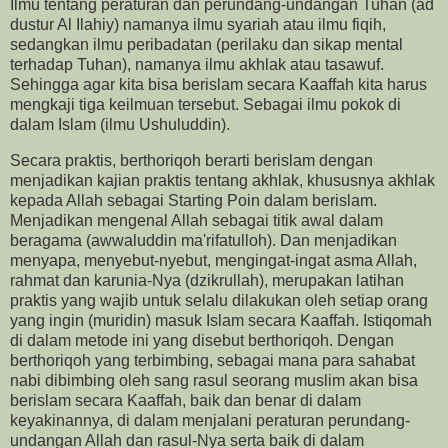
Ilmu tentang peraturan dan perundang-undangan Tuhan (ad
dustur Al Ilahiy) namanya ilmu syariah atau ilmu fiqih,
sedangkan ilmu peribadatan (perilaku dan sikap mental
terhadap Tuhan), namanya ilmu akhlak atau tasawuf.
Sehingga agar kita bisa berislam secara Kaaffah kita harus
mengkaji tiga keilmuan tersebut. Sebagai ilmu pokok di
dalam Islam (ilmu Ushuluddin).
Secara praktis, berthoriqoh berarti berislam dengan
menjadikan kajian praktis tentang akhlak, khususnya akhlak
kepada Allah sebagai Starting Poin dalam berislam.
Menjadikan mengenal Allah sebagai titik awal dalam
beragama (awwaluddin ma'rifatulloh). Dan menjadikan
menyapa, menyebut-nyebut, mengingat-ingat asma Allah,
rahmat dan karunia-Nya (dzikrullah), merupakan latihan
praktis yang wajib untuk selalu dilakukan oleh setiap orang
yang ingin (muridin) masuk Islam secara Kaaffah. Istiqomah
di dalam metode ini yang disebut berthoriqoh. Dengan
berthoriqoh yang terbimbing, sebagai mana para sahabat
nabi dibimbing oleh sang rasul seorang muslim akan bisa
berislam secara Kaaffah, baik dan benar di dalam
keyakinannya, di dalam menjalani peraturan perundang-
undangan Allah dan rasul-Nya serta baik di dalam