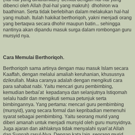
dibenci oleh Allah (hal-hal yang makruh) dhohiron wa
baathinan. Serta tidak berlebihan dalam melakukan hal-hal
yang mubah. Itulah hakikat berthoriqoh, yakni menjadi orang
yang bertaqwa secara dhohir maupun batin... sehingga
nantinya akan dipandu masuk surga dalam rombongan guru
mursyid nya.
Cara Memulai Berthoriqoh.
Berthoriqoh sama artinya dengan mau masuk Islam secara
Kaaffah, dengan melalui amaliah keruhanian, khususnya
dzikrullah. Maka caranya adalah dengan mengikuti cara
para sahabat nabi. Yaitu mencari guru pembimbing,
kemudian berbai'at kepadanya dan selanjutnya Istiqomah
selalu hadir dan mengikuti semua petunjuk serta
bimbingannya. Yang pertama: mencari guru pembimbing
(mursyid), yang secara formal dan kepribadian memenuhi
syarat sebagai pembimbing. Yaitu seorang murid yang
diberi amanah untuk menjadi mursyid oleh guru mursyidnya.
Juga ajaran dan akhlaknya tidak menyalahi syari'at Allah
dan Sunnah rasul-Nya. Dengan kata lain, seorang murid