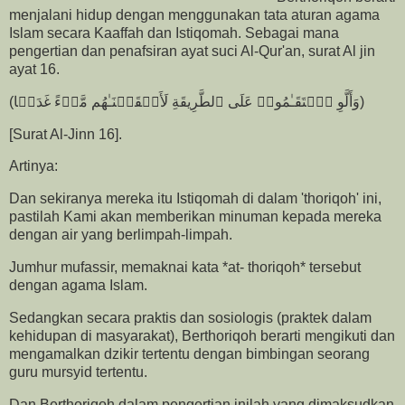
menjalani hidup dengan menggunakan tata aturan agama
Islam secara Kaaffah dan Istiqomah. Sebagai mana
pengertian dan penafsiran ayat suci Al-Qur'an, surat Al jin
ayat 16.
(وَأَلَّوِ ٱسۡتَقَـٰمُوا۟ عَلَى ٱلطَّرِیقَةِ لَأَسۡقَیۡنَـٰهُم مَّاۤءً غَدَقࣰا)
[Surat Al-Jinn 16].
Artinya:
Dan sekiranya mereka itu Istiqomah di dalam 'thoriqoh' ini,
pastilah Kami akan memberikan minuman kepada mereka
dengan air yang berlimpah-limpah.
Jumhur mufassir, memaknai kata *at- thoriqoh* tersebut
dengan agama Islam.
Sedangkan secara praktis dan sosiologis (praktek dalam
kehidupan di masyarakat), Berthoriqoh berarti mengikuti dan
mengamalkan dzikir tertentu dengan bimbingan seorang
guru mursyid tertentu.
Dan Berthoriqoh dalam pengertian inilah yang dimaksudkan