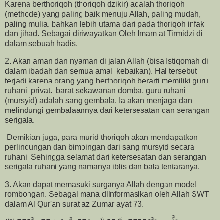
Karena berthoriqoh (thoriqoh dzikir) adalah thoriqoh
(methode) yang paling baik menuju Allah, paling mudah,
paling mulia, bahkan lebih utama dari pada thoriqoh infak
dan jihad. Sebagai diriwayatkan Oleh Imam at Tirmidzi di
dalam sebuah hadis.
2. Akan aman dan nyaman di jalan Allah (bisa Istiqomah di
dalam ibadah dan semua amal kebaikan). Hal tersebut
terjadi karena orang yang berthoriqoh berarti memiliki guru
ruhani privat. Ibarat sekawanan domba, guru ruhani
(mursyid) adalah sang gembala. Ia akan menjaga dan
melindungi gembalaannya dari ketersesatan dan serangan
serigala.
Demikian juga, para murid thoriqoh akan mendapatkan
perlindungan dan bimbingan dari sang mursyid secara
ruhani. Sehingga selamat dari ketersesatan dan serangan
serigala ruhani yang namanya iblis dan bala tentaranya.
3. Akan dapat memasuki surganya Allah dengan model
rombongan. Sebagai mana diinformasikan oleh Allah SWT
dalam Al Qur'an surat az Zumar ayat 73.