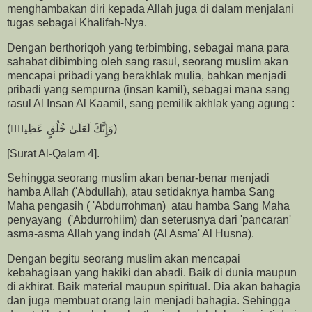
menghambakan diri kepada Allah juga di dalam menjalani
tugas sebagai Khalifah-Nya.
Dengan berthoriqoh yang terbimbing, sebagai mana para
sahabat dibimbing oleh sang rasul, seorang muslim akan
mencapai pribadi yang berakhlak mulia, bahkan menjadi
pribadi yang sempurna (insan kamil), sebagai mana sang
rasul Al Insan Al Kaamil, sang pemilik akhlak yang agung :
(وَإِنَّكَ لَعَلَىٰ خُلُقٍ عَظِیمࣲ)
[Surat Al-Qalam 4].
Sehingga seorang muslim akan benar-benar menjadi
hamba Allah ('Abdullah), atau setidaknya hamba Sang
Maha pengasih ( 'Abdurrohman) atau hamba Sang Maha
penyayang ('Abdurrohiim) dan seterusnya dari 'pancaran'
asma-asma Allah yang indah (Al Asma' Al Husna).
Dengan begitu seorang muslim akan mencapai
kebahagiaan yang hakiki dan abadi. Baik di dunia maupun
di akhirat. Baik material maupun spiritual. Dia akan bahagia
dan juga membuat orang lain menjadi bahagia. Sehingga