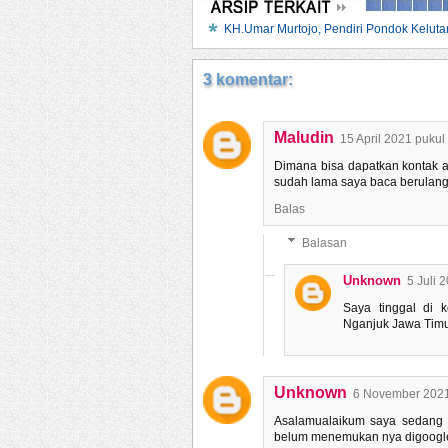
RISUD...
KH.Umar Murtojo, Pendiri Pondok Keluta
3 komentar:
Maludin
15 April 2021 pukul
Dimana bisa dapatkan kontak a
sudah lama saya baca berulang-
Balas
Balasan
Unknown
5 Juli 
Saya tinggal di 
Nganjuk Jawa Timu
Unknown
6 November 2021
Asalamualaikum saya sedang me
belum menemukan nya digoogl