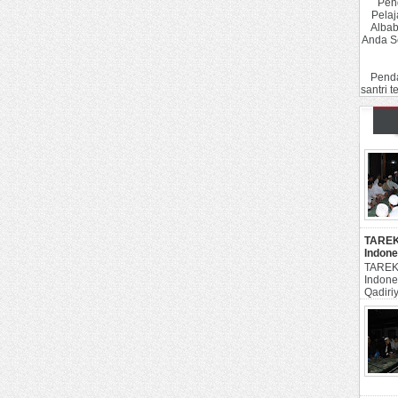
Pend
Pelaj
Albab
Anda S
Penda
santri t
TAREK
Indone
TAREK
Indone
Qadiri