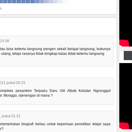
n
 14.58
tau bisa ketemu langsung pengen sekali belajar langsung, bukunya
ulang, tetapi rasanya tidak lengkap kalau tidak ketemu langsung
2021 pukul 00.25
kompleks pesantren Terpadu Daru Ulil Albab Kelutan Ngronggot
r. Monggo, njenengan di mana ?
 pukul 01.51
merlukan biografi beliau untuk keperluan penelitian tetapi saya
e?