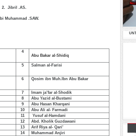
2. Jibril .AS.
abi Muhammad .SAW.
UN
4
Abu Bakar al-Shidiq
5
Salman al-Farisi
6
Qosim ibn Muh.Ibn Abu Bakar
7
Imam ja’far al-Shodik
8
Abu Yazid al-Bustami
9
Abu Hasan Kharqani
10
Abu Ali al- Farmadi
11
Yusuf al-Hamdani
12
Abd. Kholik Guzdawani
13
Arif Riya al- Qari’
14
Muhammad Anjiri