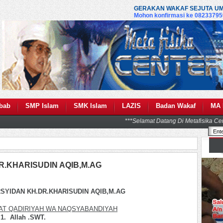
GERAKAN WAKAF SEJUTA UMAT ULUL ALBAB
Mohon konfirmasi ke 082337959111 setelah t
lbab
SMP Islam
SMK Islam
LAZIS
Badan Wakaf
MA 
R.KHARISUDIN AQIB,M.AG
SYIDAN KH.DR.KHARISUDIN AQIB,M.AG
AT QADIRIYAH WA NAQSYABANDIYAH
1. Allah .SWT.