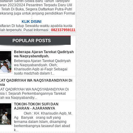
aftaran Santri-Siswa Baru Tahun Tarbiyah/
aran 2023/2024 Pesantren Terpadu Daru Ulil
 Telah Di Buka, Segera Daftarkan Putra-Putri
ekarang juga untuk jenjang pendidikan Formal
:
KLIK DISINI
ftaran Di tutup Sewaktu-waktu apabila kuota
elah terpenuhi. Pusat Informasi :
082337959111
POPULAR POSTS
Beberapa Ajaran Tarekat Qadiriyah
wa Naqsyabandiyah.
Beberapa Ajaran Tarekat Qadiriyah
wa Naqsyabandiyah. Oleh;
Kharisudin Aqib al-Faqir Sebagai
suatu madzhab dalam t...
AT QADIRIYAH WA NAQSYABANDIYAH Di
sia
AT QADIRIYAH WA NAQSYABANDIYAH Di
sia I. Sejarah Perkembangannya Tarekat
yah wa Naqsyabandiy...
TOKOH-TOKOH SUFI DAN
AJARAN - AJARANNYA
Oleh : KH. Kharisudin Aqib, M.
Ag Banyak orang sufi yang
ternama dalam Islam, disamping
berkembangnya tasawuf dari abad
k...