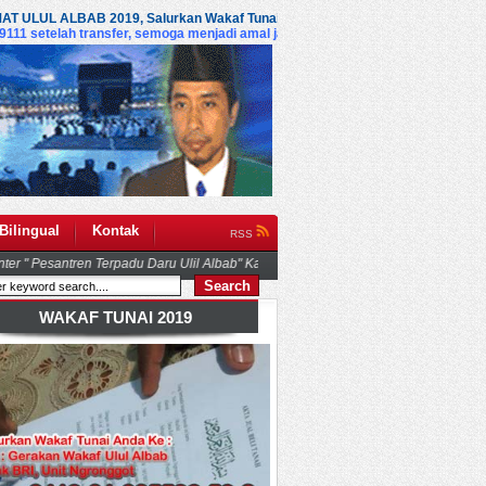
 2019, Salurkan Wakaf Tunai Anda Ke
rekening bank Badan Wakaf Ulul Alb
ransfer, semoga menjadi amal jariyah kita semua (amiin)
Bilingual
Kontak
RSS
WAKAF TUNAI 2019