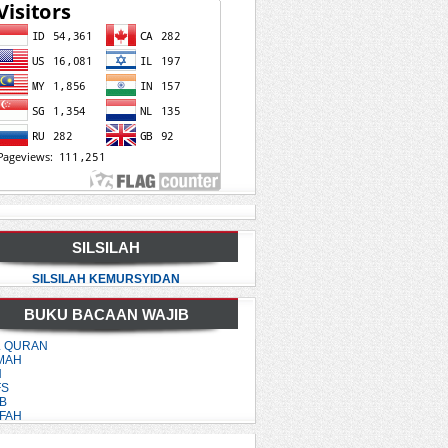
SILSILAH
SILSILAH KEMURSYIDAN
BUKU BACAAN WAJIB
L QURAN
KMAH
H
FS
B
AFAH