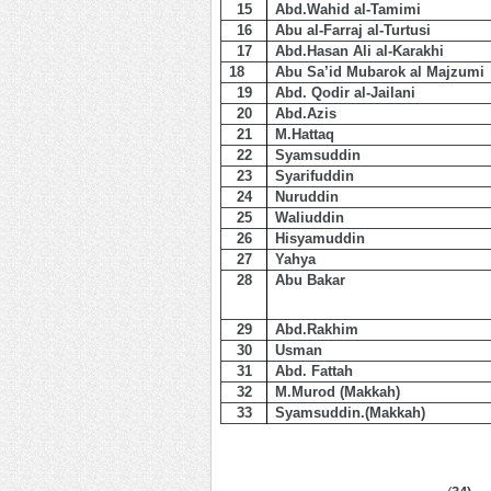
15
Abd.Wahid al-Tamimi
16
Abu al-Farraj al-Turtusi
17
Abd.Hasan Ali al-Karakhi
18
Abu Sa’id Mubarok al Majzumi
19
Abd. Qodir al-Jailani
20
Abd.Azis
21
M.Hattaq
22
Syamsuddin
23
Syarifuddin
24
Nuruddin
25
Waliuddin
26
Hisyamuddin
27
Yahya
28
Abu Bakar
29
Abd.Rakhim
30
Usman
31
Abd. Fattah
32
M.Murod (Makkah)
33
Syamsuddin.(Makkah)