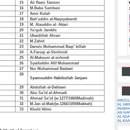
15
Ali Rami Tamimi
16
M.Baba Sambasi
17
Amir Kulali
18
Bah’uddin al-Naqsyabandi
19
M. Alauddin al- Attari
20
Ya’qub Jarekhi
21
Ubaidillah Ahrari
22
M.Zahid
23
Darwis Muhammad Baqi’ billah
24
A.Faruqi al-Shirhindi
25
Al-Maksum al-sirhindi
26
Syaifuddin Afif Muhammad
27
Nur Muhammad Badawi
28
Syamsuddin Habibullah Janjani
29
Abdullah al-Dahlawi
30
Abu Sa’id al-Ahmadi
31
Ahmad Sa’id (w.1277/1860Madinah)
HIRZU
32
M.Jan al-Maki(w.1266/1850Makkah)
AL HI
INABA
33
Kholil Hilmi
AN NA
AL ADA
AL KA