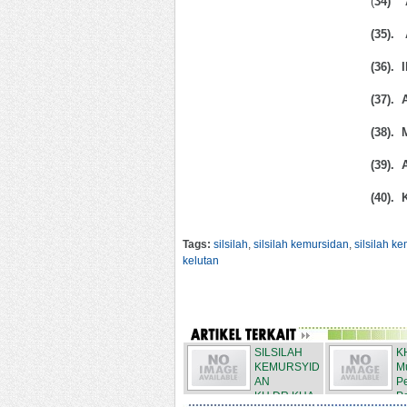
(
34) A
(35). 
(36). 
(37).
(38).
(39). 
(40). 
Tags:
silsilah
,
silsilah kemursidan
,
silsilah k
kelutan
SILSILAH
K
KEMURSYID
Mu
AN
Pe
KH.DR.KHA
Po