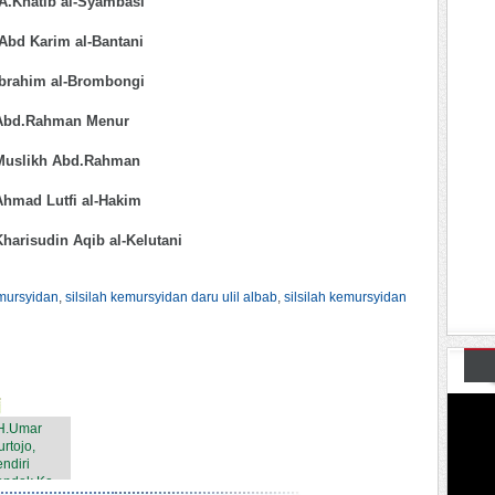
.Khatib al-Syambasi
Abd Karim al-Bantani
Ibrahim al-Brombongi
 Abd.Rahman Menur
 Muslikh Abd.Rahman
Ahmad Lutfi al-Hakim
Kharisudin Aqib al-Kelutani
emursyidan
,
silsilah kemursyidan daru ulil albab
,
silsilah kemursyidan
H.Umar
rtojo,
ndiri
ndok Ke...