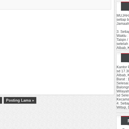
MUJAHA
setiap 
Jamaah 
3. Seti
Waktu :
Talqin 
setelah
Albab, 
Kantor 
sd 17.3
Albab, 
Barat :
1
Selesai
Balongr
Wilayah 
sd Sele
Kecamat
Posting Lama »
4. Seti
Witsqi,