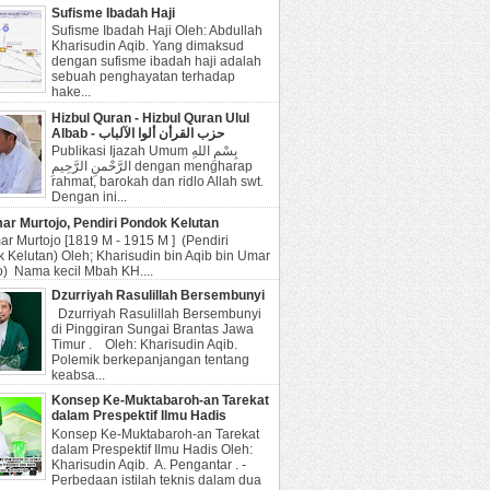
Sufisme Ibadah Haji
Sufisme Ibadah Haji Oleh: Abdullah
Kharisudin Aqib. Yang dimaksud
dengan sufisme ibadah haji adalah
sebuah penghayatan terhadap
hake...
Hizbul Quran - Hizbul Quran Ulul
Albab - حزب القرأن ألوا الآلباب
Publikasi Ijazah Umum بِسْمِ اللهِ
الرَّحْمنِ الرَّحِيمِ dengan mengharap
rahmat, barokah dan ridlo Allah swt.
Dengan ini...
r Murtojo, Pendiri Pondok Kelutan
r Murtojo [1819 M - 1915 M ] (Pendiri
 Kelutan) Oleh; Kharisudin bin Aqib bin Umar
o) Nama kecil Mbah KH....
Dzurriyah Rasulillah Bersembunyi
Dzurriyah Rasulillah Bersembunyi
di Pinggiran Sungai Brantas Jawa
Timur . Oleh: Kharisudin Aqib.
Polemik berkepanjangan tentang
keabsa...
Konsep Ke-Muktabaroh-an Tarekat
dalam Prespektif Ilmu Hadis
Konsep Ke-Muktabaroh-an Tarekat
dalam Prespektif Ilmu Hadis Oleh:
Kharisudin Aqib. A. Pengantar . -
Perbedaan istilah teknis dalam dua