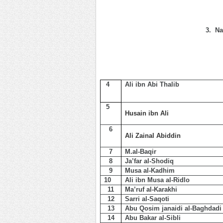
3. N
4
Ali ibn Abi Thalib
5
Husain ibn Ali
6
Ali Zainal Abiddin
7
M.al-Baqir
8
Ja’far al-Shodiq
9
Musa al-Kadhim
10
Ali ibn Musa al-Ridlo
11
Ma’ruf al-Karakhi
12
Sarri al-Saqoti
13
Abu Qosim janaidi al-Baghdadi
14
Abu Bakar al-Sibli