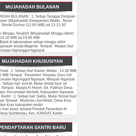
MUJAHADAH BULANAN
DAH BULANAN : 1. Setiap Tanggal Delapan
bulan (Mujahadah Delapanan) Waktu : Mulai
Sholat Dzuhur (12.00 WIB) sd 13.13.30'
ap Minggu Terakhir (Mujahadah Minggu Akhir)
 14.30 WIB sd 19.00 WIB
/ Baiat di laksanakan setiap minggu akhir
 jamaah sholat Maghrib. Tempat : Masjid Ulul
Kelutan Ngronggot Nganjuk
MUJAHADAH KHUSUSIYAH
Pusat :
1. Setiap Hari Kamis, Waktu : 14.30 WIB
0 WIB Tempat : Pesantren Terpadu Daru Ulil
Kelutan Ngronggot Nganjuk. Wilayah Nganjuk
. Setiap hari Jum'at, Mulai sholat Isya' sd
. Tempat : Masjid Al Hijroh, Dk. Patihan Desa
ejo, Kecamatan Berbek, Kabupaten Nganjuk.
Kediri :
1. Setiap hari Sabtu, Mulai Sholat Isya'
sai Tempat : Mushola Ulul Albab, Desa Kras
an Kras kabupaten kediri
ap hari ahad, tempat Pondok Pesantren Al
 Desa Sumberejo, Kec. KANDAT, Kediri.
PENDAFTARAN SANTRI BARU